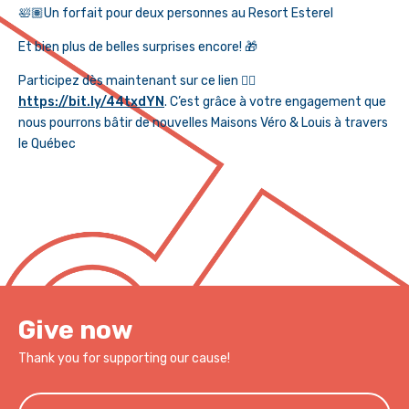
🛀🏽Un forfait pour deux personnes au Resort Esterel
Et bien plus de belles surprises encore! 🎁
Participez dès maintenant sur ce lien 👉🏼
https://bit.ly/44txdYN
. C’est grâce à votre engagement que
nous pourrons bâtir de nouvelles Maisons Véro & Louis à travers
le Québec
Give now
Thank you for supporting our cause!