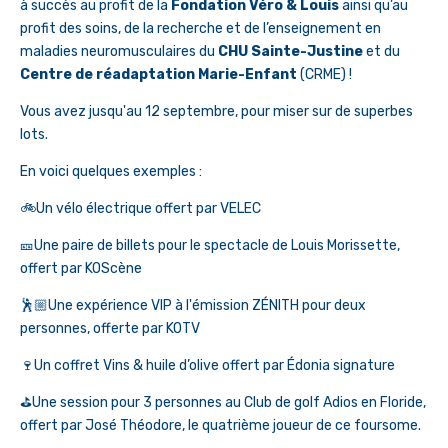
à succès au profit de la
Fondation Véro & Louis
ainsi qu’au
profit des soins, de la recherche et de l’enseignement en
maladies neuromusculaires du
CHU Sainte-Justine
et du
Centre de réadaptation Marie-Enfant
(CRME) !
Vous avez jusqu'au 12 septembre, pour miser sur de superbes
lots.
En voici quelques exemples :
🚲Un vélo électrique offert par VELEC
🎫Une paire de billets pour le spectacle de Louis Morissette,
offert par KOScène
🕺🏼Une expérience VIP à l'émission ZÉNITH pour deux
personnes, offerte par KOTV
🍷Un coffret Vins & huile d’olive offert par Édonia signature
⛳️Une session pour 3 personnes au Club de golf Adios en Floride,
offert par José Théodore, le quatrième joueur de ce foursome.