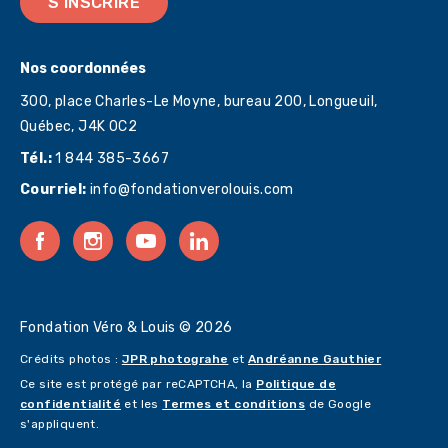
S'INSCRIRE
Nos coordonnées
300, place Charles-Le Moyne, bureau 200, Longueuil,
Québec,
J4K 0C2
Tél.:
1 844 385-3667
Courriel:
info@fondationverolouis.com
Fondation Véro & Louis © 2026
Crédits photos :
JPR photograhe
et
Andréanne Gauthier
Ce site est protégé par reCAPTCHA, la
Politique de
confidentialité
et les
Termes et conditions
de Google
s'appliquent.