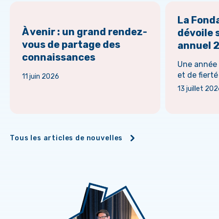
La Fonda
À venir : un grand rendez-
dévoile 
vous de partage des
annuel 
connaissances
Une année 
et de fierté
11 juin 2026
13 juillet 20
Tous les articles de nouvelles