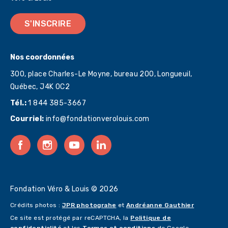
S'INSCRIRE
Nos coordonnées
300, place Charles-Le Moyne, bureau 200, Longueuil,
Québec,
J4K 0C2
Tél.:
1 844 385-3667
Courriel:
info@fondationverolouis.com
Fondation Véro & Louis © 2026
Crédits photos :
JPR photograhe
et
Andréanne Gauthier
Ce site est protégé par reCAPTCHA, la
Politique de
confidentialité
et les
Termes et conditions
de Google