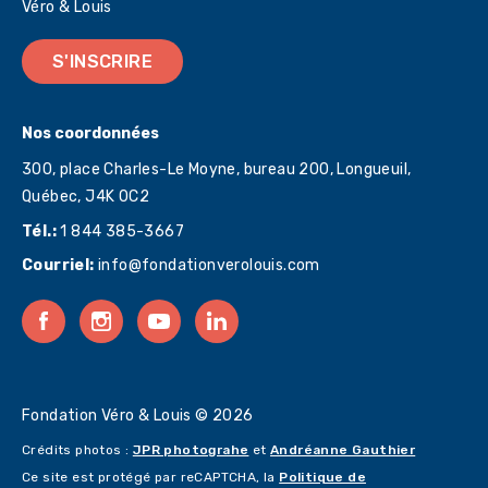
Véro & Louis
S'INSCRIRE
Nos coordonnées
300, place Charles-Le Moyne, bureau 200, Longueuil,
Québec,
J4K 0C2
Tél.:
1 844 385-3667
Courriel:
info@fondationverolouis.com
Fondation Véro & Louis © 2026
Crédits photos :
JPR photograhe
et
Andréanne Gauthier
Ce site est protégé par reCAPTCHA, la
Politique de