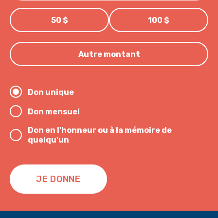
50 $
100 $
Autre montant
Don unique
Don mensuel
Don en l'honneur ou à la mémoire de
quelqu'un
JE DONNE