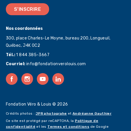
S'INSCRIRE
Nos coordonnées
300, place Charles-Le Moyne, bureau 200, Longueuil,
Québec,
J4K 0C2
Tél.:
1 844 385-3667
Courriel:
info@fondationverolouis.com
Fondation Véro & Louis © 2026
Crédits photos :
JPR photograhe
et
Andréanne Gauthier
Ce site est protégé par reCAPTCHA, la
Politique de
confidentialité
et les
Termes et conditions
de Google