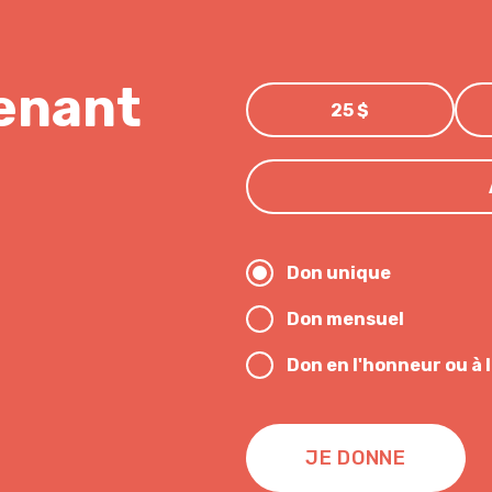
enant
25 $
Don unique
Don mensuel
Don en l'honneur ou à
JE DONNE