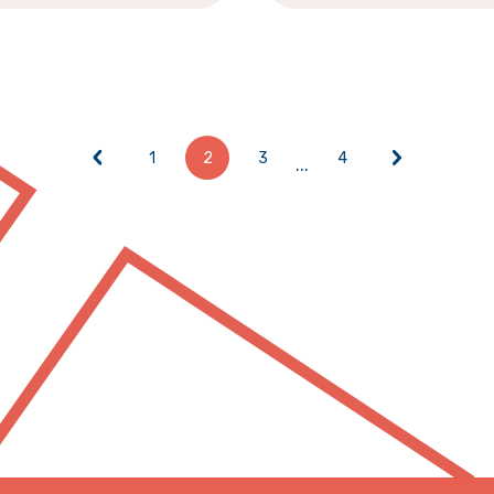
1
2
3
4
...