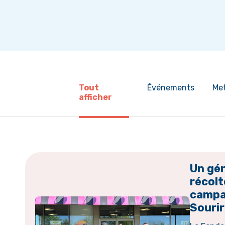
Tout
Événements
Me
afficher
Un gé
récolt
campa
Souri