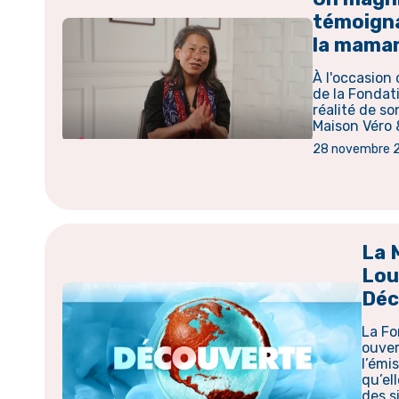
témoigna
la mama
À l'occasion
de la Fondati
réalité de so
Maison Véro 
28 novembre 
La 
Lou
Déc
La Fo
ouver
l’émi
qu’el
des s