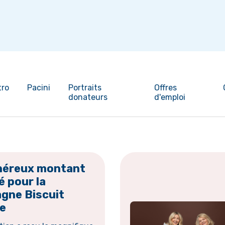
tro
Pacini
Portraits
Offres
donateurs
d'emploi
néreux montant
é pour la
gne Biscuit
re