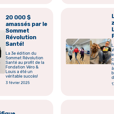
20 000 $
amassés par le
Sommet
Révolution
Santé!
L
V
La 3e édition du
e
Sommet Révolution
c
Santé au profit de la
n
Fondation Véro &
à
Louis a été un
b
véritable succès!
d
3 février 2025
1
fique