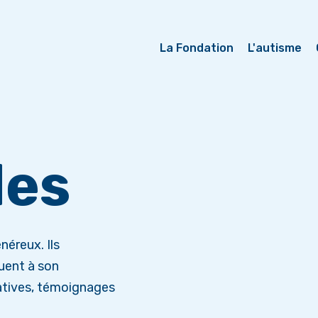
La Fondation
L'autisme
les
néreux. Ils
uent à son
atives, témoignages