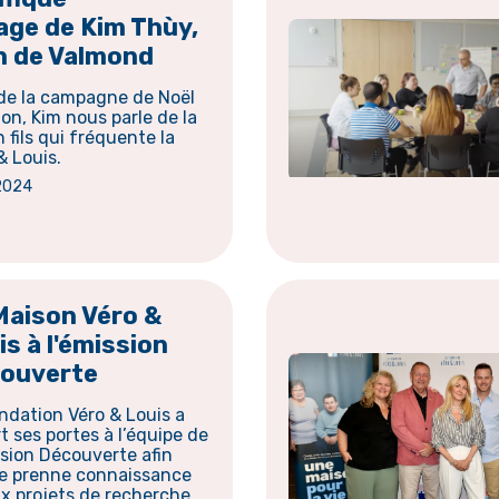
ge de Kim Thùy,
n de Valmond
 de la campagne de Noël
on, Kim nous parle de la
n fils qui fréquente la
& Louis.
2024
Maison Véro &
is à l'émission
ouverte
ndation Véro & Louis a
t ses portes à l’équipe de
ssion Découverte afin
le prenne connaissance
ix projets de recherche