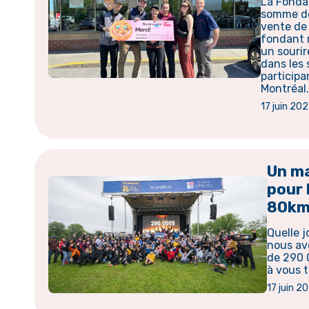
La Fonda
somme de
vente de 
fondant 
un souri
dans les
participa
Montréal
17 juin 20
Un ma
pour 
80km
Quelle j
nous av
de 290 
à vous t
17 juin 2