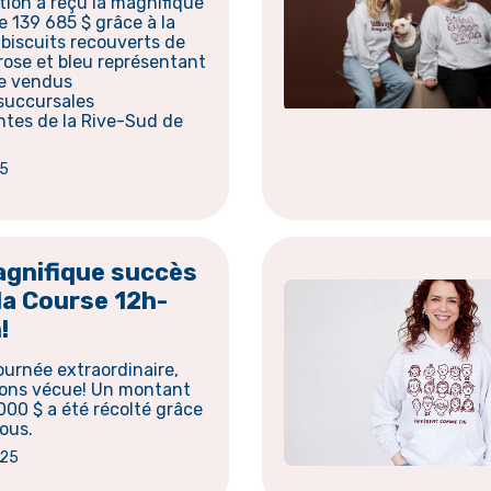
tion a reçu la magnifique
 139 685 $ grâce à la
biscuits recouverts de
rose et bleu représentant
re vendus
 succursales
ntes de la Rive-Sud de
.
25
gnifique succès
la Course 12h-
!
ournée extraordinaire,
ons vécue! Un montant
000 $ a été récolté grâce
ous.
025